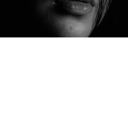
EMAIL
info@maartenverbaarschot.nl