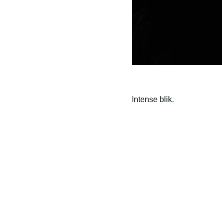
Intense blik.
Contact
Stuur een bericht of vraag gerust iets